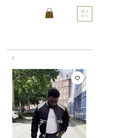
ME
NU