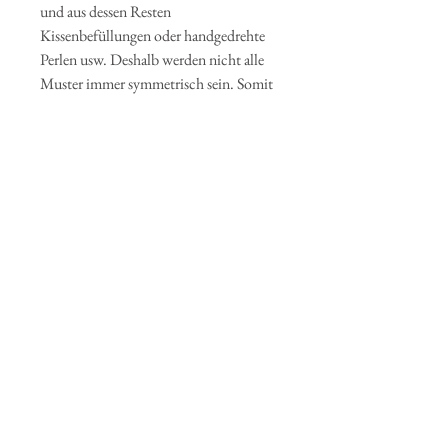
und aus dessen Resten
Kissenbefüllungen oder handgedrehte
Perlen usw. Deshalb werden nicht alle
Muster immer symmetrisch sein. Somit
ist und bleibt dein neues Lieblingsteil
von e!nyani ein Unikat.
Du hast Lust deinen eigenen Blouson
oder Bomberjacke zu gestalten? Besuche
uns gerne im Atelier und suche dir vor
Ort deinen Lieblingsstoff aus unserem
kleinen Sortiment aus.
Schreibe mir einfach eine Nachricht.
USt. wird nicht ausgewiesen, da
der Verkäufer Kleinunternehmer
im Sinne des UStG ist